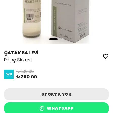
ÇATAK BAL EVİ
Pirinç Sirkesi
₺ 280.00
%
11
₺ 250.00
STOKTA YOK
WHATSAPP