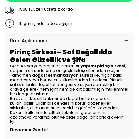
1500 TL üzeri ücretsiz kargo
15 gün içinde iade değişim
Ürün Açıklaması
Pirinç Sirkesi – Saf Doğallıkla
Gelen Güzellik ve Şifa
Geleneksel yöntemlerle üretilen
el yapımı pirinç sirkesi
,
doğanın en sade ama en güçlü bileşenlerinden oluşur.
Tamamen
doğal fermantasyon süreci
ile, hiçbir katkı
maddesi veya koruyucu kullanılmadan hazırlanır. Pirincin
saf özü, balın doğal tat dengesi ve suyun berraklığı bir
araya gelerek hem içim hem de cilt bakımı için mükemmel
bir denge oluşturur.
Bu özel sirke, cilt bakımında doğal bir tonik olarak
kullanılabilir. Cildin pH dengesini korur, gözenekleri
sıkılaştırır, cildi arındırır ve canlı bir görünüm kazandırır.
Düzenli kullanımda ciltteki lekelerin görünümünü
azaltmaya yardımcı olur ve cilde doğal bir parlaklık verir.
İçi
Devamını Göster