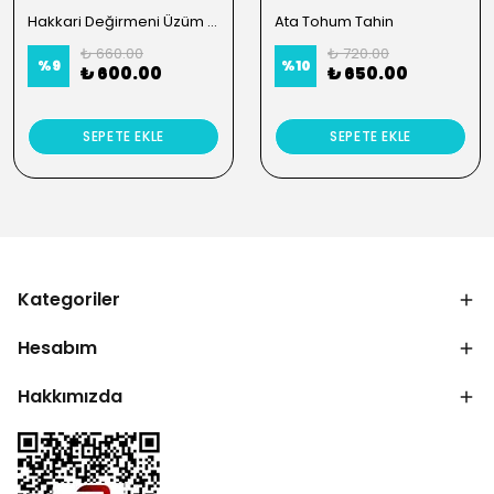
Hakkari Değirmeni Üzüm Pekmezi
Ata Tohum Tahin
₺ 660.00
₺ 720.00
%
9
%
10
₺ 600.00
₺ 650.00
SEPETE EKLE
SEPETE EKLE
Kategoriler
Hesabım
Hakkımızda