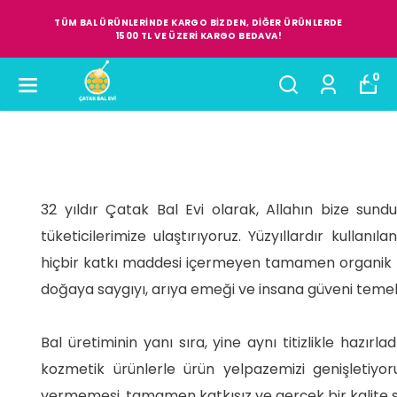
TÜM BAL ÜRÜNLERİNDE KARGO BİZDEN, DİĞER ÜRÜNLERDE
1500 TL VE ÜZERİ KARGO BEDAVA!
0
32 yıldır Çatak Bal Evi olarak, Allahın bize sun
tüketicilerimize ulaştırıyoruz. Yüzyıllardır kullanı
hiçbir katkı maddesi içermeyen tamamen organik p
doğaya saygıyı, arıya emeği ve insana güveni temel 
Bal üretiminin yanı sıra, yine aynı titizlikle hazır
kozmetik ürünlerle ürün yelpazemizi genişletiyor
vermemesi, tamamen katkısız ve gerçek bir kalite 