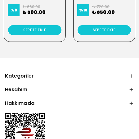
₺ 660.00
₺ 720.00
%
9
%
10
₺ 600.00
₺ 650.00
SEPETE EKLE
SEPETE EKLE
Kategoriler
Hesabım
Hakkımızda