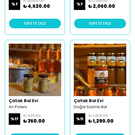
₺ 4,850.00
₺ 2,210.00
%
7
%
7
₺ 4,520.00
₺ 2,050.00
SEPETE EKLE
SEPETE EKLE
Çatak Bal Evi
Çatak Bal Evi
Arı Poleni
Doğal Süzme Bal
₺ 420.00
₺ 1,450.00
%
17
%
11
₺ 350.00
₺ 1,290.00