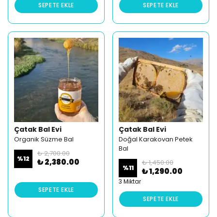
SEPETE EKLE
SEPETE EKLE
Çatak Bal Evi
Çatak Bal Evi
Organik Süzme Bal
Doğal Karakovan Petek
Bal
₺ 2,700.00
%
12
₺ 2,380.00
₺ 1,450.00
%
11
₺ 1,290.00
3 Miktar
SEPETE EKLE
SEPETE EKLE