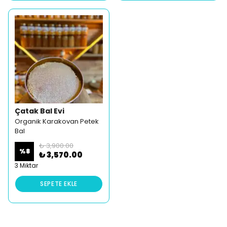
Çatak Bal Evi
Organik Karakovan Petek
Bal
₺ 3,900.00
%
8
₺ 3,570.00
3 Miktar
SEPETE EKLE