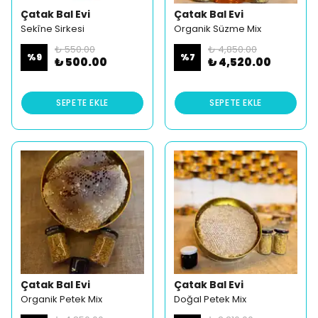
Çatak Bal Evi
Çatak Bal Evi
Sekîne Sirkesi
Organik Süzme Mix
₺ 550.00
₺ 4,850.00
%
9
%
7
₺ 500.00
₺ 4,520.00
SEPETE EKLE
SEPETE EKLE
Çatak Bal Evi
Çatak Bal Evi
Organik Petek Mix
Doğal Petek Mix