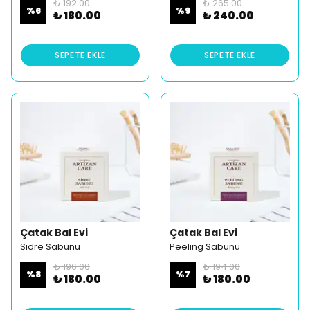
₺ 192.00
₺ 265.00
%
6
%
9
₺ 180.00
₺ 240.00
SEPETE EKLE
SEPETE EKLE
Çatak Bal Evi
Çatak Bal Evi
Sidre Sabunu
Peeling Sabunu
₺ 196.00
₺ 194.00
%
8
%
7
₺ 180.00
₺ 180.00